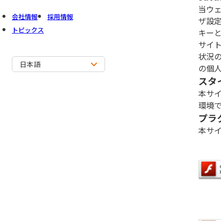
当ウェ
会社情報
採用情報
ザ設定
トピックス
キー
サイ
状況
日本語
の個
スタ
本サ
環境
プラ
本サ