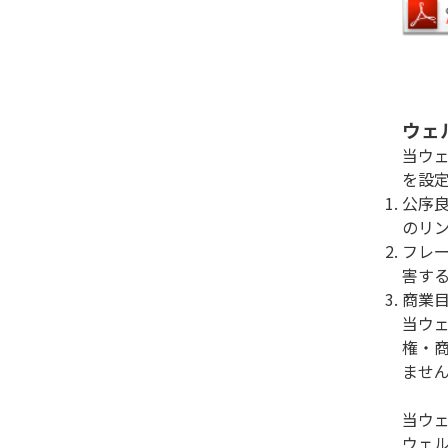
ウェ
当ウェ
を設
公序
のリ
フレ
害す
商業
当ウ
権・
ませ
当ウ
ウェ