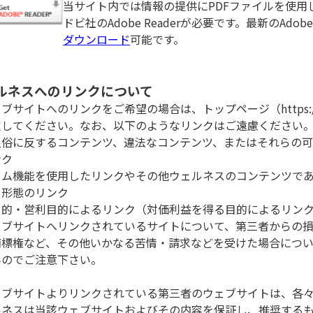
当サイト内では情報の提供にPDFファイルを使用
ドビ社のAdobe Readerが必要です。最新のAdo
ダウンロード
可能です。
ルネスへのリンクについて
ブサイトへのリンクをご希望の場合は、トップページ（https://www.
定してください。なお、以下のようなリンクはご遠慮ください
良俗に反するコンテンツ、違法なコンテンツ、またはそれらの
ンク
ーム機能を使用したリンクやその他ウェルネスのコンテンツで
る形態のリンク
目的・営利目的によるリンク（対価利益を得る目的によるリン
ェブサイトへリンクされているサイトについて、第三者からの
商標権など、その他いかなる苦情・請求などを受けた場合につ
んのでご注意下さい。
ェブサイトよりリンクされている第三者のウェブサイトは、各
ルネスは当該ウェブサイトおよびその内容を保証し、推奨する