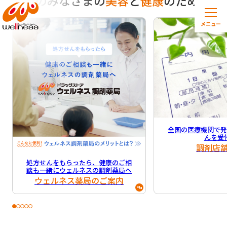
地域のみなさまの
美容
と
健康
のために
メニュー
全国の医療機関で
んを受
調剤店
処方せんをもらったら、健康のご相
談も一緒にウェルネスの調剤薬局へ
ウェルネス薬局のご案内