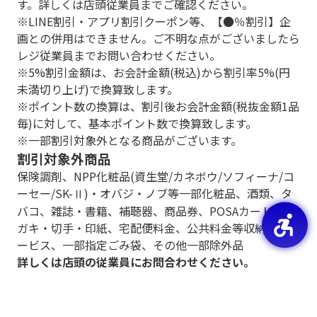
す。詳しくは店頭従業員までご確認ください。
※LINE割引・アプリ割引クーポン等、【●％割引】企
画との併用はできません。ご不明な点がございましたら
レジ従業員までお問い合わせください。
※5%割引金額は、お会計金額(税込)から割引率5%(円
未満切り上げ)で換算致します。
※ポイント数の換算は、割引後お会計金額(税抜金額1品
毎)に対して、基本ポイント数で換算致します。
※一部割引対象外となる商品がございます。
割引対象外商品
保険調剤、NPP化粧品(資生堂/カネボウ/ソフィーナ/コ
ーセー/SK-Ⅱ)・オバジ・ノブ等一部化粧品、酒類、タ
バコ、雑誌・書籍、補聴器、商品券、POSAカード、ハ
ガキ・切手・印紙、宅配便料金、公共料金等収納代行サ
ービス、一部指定ごみ袋、その他一部除外品
詳しくは店頭の従業員にお問合わせください。